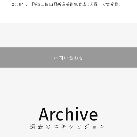
2009年、「第2回岡山県新進美術家育成 I氏賞」大賞受賞。
お問い合わせ
A
r
c
h
i
v
e
過
去
の
エ
キ
シ
ビ
ジ
ョ
ン