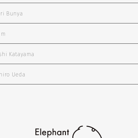
ri Bunya
im
shi Katayama
hiro Ueda