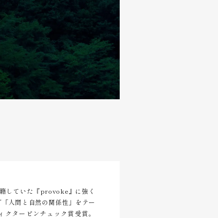
新見山 No.7
1,395×1,100mm インクジェ
していた『provoke』に強く
で「人間と自然の関係性」をテー
」ヴィクターピンチュック賞受賞。